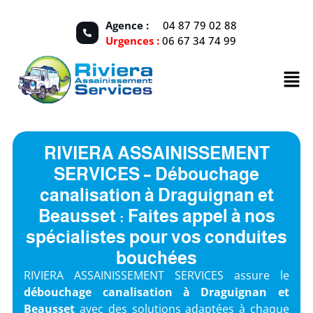
Agence :
04 87 79 02 88
Urgences :
06 67 34 74 99
RIVIERA ASSAINISSEMENT
SERVICES – Débouchage
canalisation à Draguignan et
Beausset : Faites appel à nos
spécialistes pour vos conduites
bouchées
RIVIERA ASSAINISSEMENT SERVICES assure le
débouchage canalisation
à Draguignan et
Beausset
avec des solutions adaptées à chaque