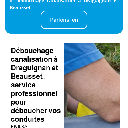
le
débouchage canalisation à Draguignan et
Beausset
.
Parlons-en
Débouchage
canalisation à
Draguignan et
Beausset :
service
professionnel
pour
déboucher vos
conduites
RIVIERA