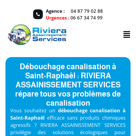
Agence :
04 87 79 02 88
Urgences :
06 67 34 74 99
Débouchage canalisation à
Saint-Raphaël : RIVIERA
ASSAINISSEMENT SERVICES
répare tous vos problèmes de
canalisation
Vous souhaitez un
débouchage canalisation
à
Saint-Raphaël
efficace sans produits chimiques
agressifs ? RIVIERA ASSAINISSEMENT SERVICES
privilégie des solutions écologiques pour