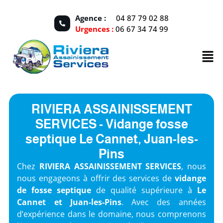
Agence :
04 87 79 02 88
Urgences :
06 67 34 74 99
RIVIERA ASSAINISSEMENT
SERVICES - Vidange fosse
septique Le Cannet, Juan-les-
Pins
Chez
RIVIERA ASSAINISSEMENT SERVICES
, nous
nous engageons à offrir des services de
vidange
de fosse septique
de qualité supérieure à
Le
Cannet et Juan-les-Pins
. Avec des années
d’expérience dans le domaine, nous comprenons