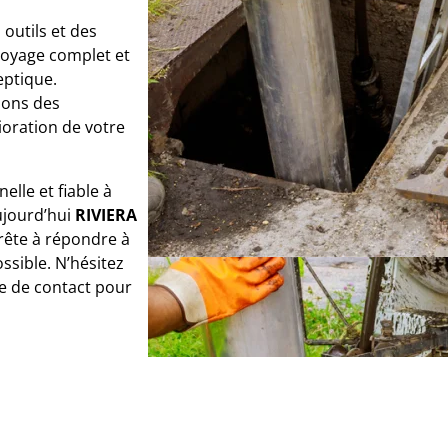
 outils et des
toyage complet et
eptique.
sons des
oration de votre
elle et fiable à
ujourd’hui
RIVIERA
prête à répondre à
ossible. N’hésitez
e de contact pour