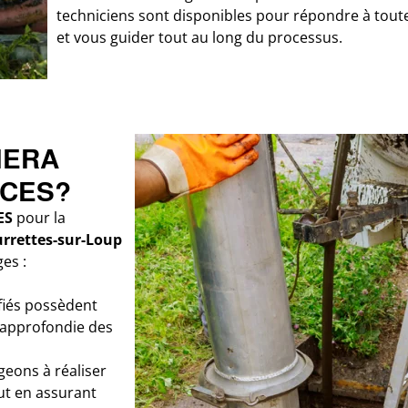
techniciens sont disponibles pour répondre à tout
et vous guider tout au long du processus.
VIERA
ICES?
ES
pour la
urrettes-sur-Loup
es :
fiés possèdent
 approfondie des
eons à réaliser
out en assurant