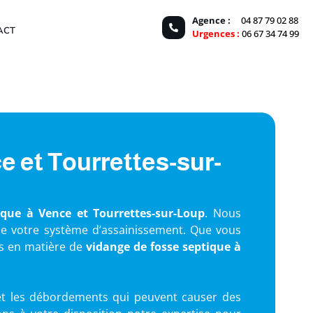
Agence :
04 87 79 02 88
ACT
Urgences :
06 67 34 74 99
e et Tourrettes-sur-
ique à Vence et Tourrettes-sur-Loup
. Nous
 de votre système d’assainissement. Que vous
ns en matière de
vidange de fosse septique à
 et les débordements qui peuvent causer des