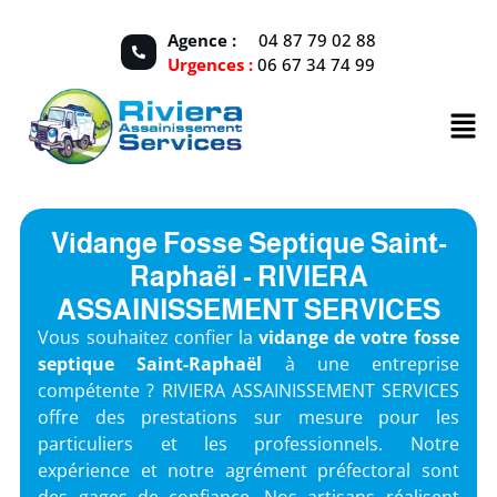
Agence :
04 87 79 02 88
Urgences :
06 67 34 74 99
Vidange Fosse Septique Saint-
Raphaël - RIVIERA
ASSAINISSEMENT SERVICES
Vous souhaitez confier la
vidange de votre fosse
septique Saint-Raphaël
à une entreprise
compétente ? RIVIERA ASSAINISSEMENT SERVICES
offre des prestations sur mesure pour les
particuliers et les professionnels. Notre
expérience et notre agrément préfectoral sont