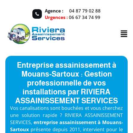
Agence :
04 87 79 02 88
Urgences :
06 67 34 74 99
Entreprise assainissement à
Mouans-Sartoux : Gestion
professionnelle de vos
installations par RIVIERA
ASSAINISSEMENT SERVICES
Vos canalisations sont bouchées et vous cherchez
une solution rapide ? RIVIERA ASSAINISSEMENT
SERVICES,
entreprise assainissement à Mouans-
Sartoux
présente depuis 2011, intervient pour le