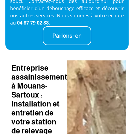
souci. Contactez-nous dès aujourd’hui pour
bénéficier d’un débouchage efficace et découvrir
nos autres services. Nous sommes à votre écoute
au
04 87 79 02 88
.
Parlons-en
Entreprise
assainissement
à Mouans-
Sartoux :
Installation et
entretien de
votre station
de relevage