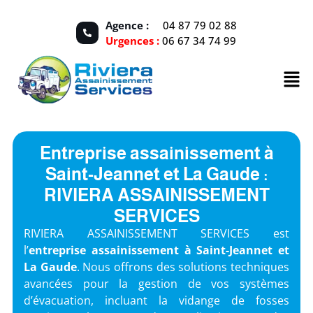
Agence :
04 87 79 02 88
Urgences :
06 67 34 74 99
Entreprise assainissement à
Saint-Jeannet et La Gaude :
RIVIERA ASSAINISSEMENT
SERVICES
RIVIERA ASSAINISSEMENT SERVICES est
l’
entreprise assainissement à Saint-Jeannet et
La Gaude
. Nous offrons des solutions techniques
avancées pour la gestion de vos systèmes
d’évacuation, incluant la vidange de fosses