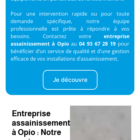
Pour une intervention rapide ou pour toute
demande spécifique, notre équipe
professionnelle est prête à répondre à vos
besoins. Contactez votre
entreprise
assainissement à Opio
au
04 93 67 28 19
pour
bénéficier d’un service de qualité et d’une gestion
efficace de vos installations d’assainissement.
Je découvre
Entreprise
assainissement
à Opio : Notre