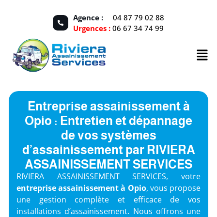
Agence :
04 87 79 02 88
Urgences :
06 67 34 74 99
Entreprise assainissement à
Opio : Entretien et dépannage
de vos systèmes
d’assainissement par RIVIERA
ASSAINISSEMENT SERVICES
RIVIERA ASSAINISSEMENT SERVICES, votre
entreprise assainissement à Opio
, vous propose
une gestion complète et efficace de vos
installations d’assainissement. Nous offrons une