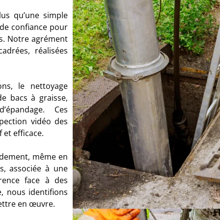
lus qu’une simple
 de confiance pour
ons. Notre agrément
cadrées, réalisées
ons, le nettoyage
de bacs à graisse,
’épandage. Ces
spection vidéo des
 et efficace.
apidement, même en
s, associée à une
férence face à des
, nous identifions
ettre en œuvre.