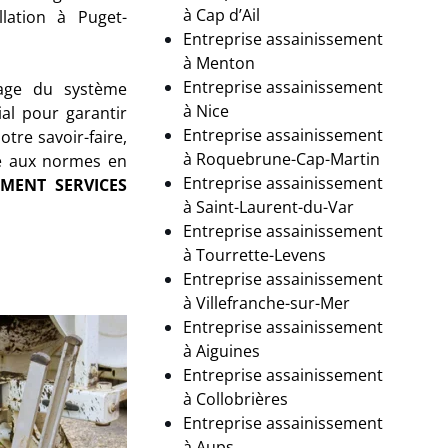
à
Cap d’Ail
llation à Puget-
Entreprise assainissement
à Menton
Entreprise assainissement
yage du système
à Nice
al pour garantir
Entreprise assainissement
otre savoir-faire,
à Roquebrune-Cap-Martin
e aux normes en
Entreprise assainissement
EMENT SERVICES
à Saint-Laurent-du-Var
Entreprise assainissement
à Tourrette-Levens
Entreprise assainissement
à Villefranche-sur-Mer
Entreprise assainissement
à Aiguines
Entreprise assainissement
à
Collobrières
Entreprise assainissement
à
Aups