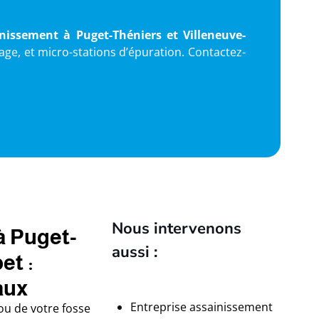
inissement à Puget-Théniers et Villeneuve-
age, et micro-stations d’épuration. Contactez-
Nous intervenons
à Puget-
aussi :
et :
aux
Entreprise assainissement
ou de votre fosse