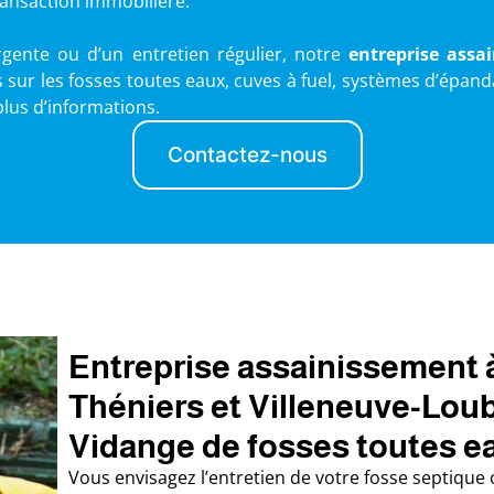
ansaction immobilière.
gente ou d’un entretien régulier, notre
entreprise assa
 sur les fosses toutes eaux, cuves à fuel, systèmes d’épand
lus d’informations.
Contactez-nous
Entreprise assainissement 
Théniers et Villeneuve-Loub
Vidange de fosses toutes e
Vous envisagez l’entretien de votre fosse septique 