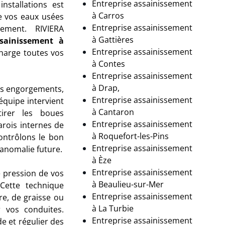
Entreprise assainissement
nstallations est
à Carros
e vos eaux usées
Entreprise assainissement
ement. RIVIERA
à
Gattières
ssainissement
à
Entreprise assainissement
harge toutes vos
à Contes
Entreprise assainissement
à Drap,
les engorgements,
Entreprise assainissement
équipe intervient
à
Cantaron
irer les boues
Entreprise assainissement
arois internes de
à
Roquefort-les-Pins
contrôlons le bon
Entreprise assainissement
anomalie future.
à Èze
Entreprise assainissement
 pression de vos
à
Beaulieu-sur-Mer
 Cette technique
Entreprise assainissement
re, de graisse ou
à La Turbie
r vos conduites.
Entreprise assainissement
de et régulier des