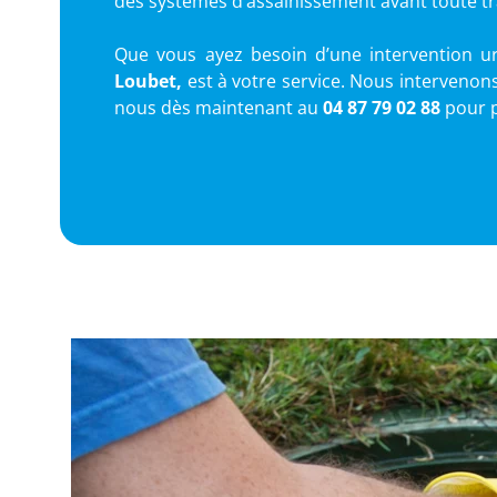
des systèmes d’assainissement avant toute tr
Que vous ayez besoin d’une intervention ur
Loubet,
est à votre service. Nous intervenons
nous dès maintenant au
04 87 79 02 88
pour p