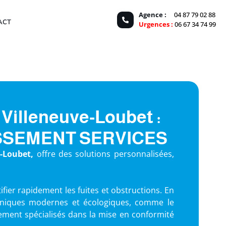
Agence :
04 87 79 02 88
ACT
Urgences :
06 67 34 74 99
 Villeneuve-Loubet :
INISSEMENT SERVICES
-Loubet,
offre des solutions personnalisées,
ifier rapidement les fuites et obstructions. En
chniques modernes et écologiques, comme le
ement spécialisés dans la mise en conformité