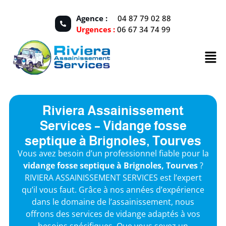
Agence :
04 87 79 02 88
Urgences :
06 67 34 74 99
Riviera Assainissement
Services – Vidange fosse
septique à Brignoles, Tourves
Vous avez besoin d’un professionnel fiable pour la
vidange fosse septique à Brignoles, Tourves
?
RIVIERA ASSAINISSEMENT SERVICES est l’expert
qu’il vous faut. Grâce à nos années d’expérience
dans le domaine de l’assainissement, nous
offrons des services de vidange adaptés à vos