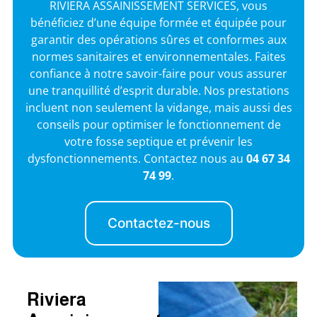
RIVIERA ASSAINISSEMENT SERVICES, vous
bénéficiez d’une équipe formée et équipée pour
garantir des opérations sûres et conformes aux
normes sanitaires et environnementales. Faites
confiance à notre savoir-faire pour vous assurer
une tranquillité d’esprit durable. Nos prestations
incluent non seulement la vidange, mais aussi des
conseils pour optimiser le fonctionnement de
votre fosse septique et prévenir les
dysfonctionnements. Contactez nous au
04 67 34
74 99
.
Contactez-nous
Riviera