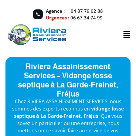
Agence :
04 87 79 02 88
Urgences :
06 67 34 74 99
Riviera Assainissement
Services – Vidange fosse
septique à La Garde-Freinet,
Fréjus
Chez RIVIERA ASSAINISSEMENT SERVICES, nous
sommes des experts reconnus en
vidange fosse
septique
à La Garde-Freinet, Fréjus
. Que vous
soyez un particulier ou une entreprise, nous
mettons notre savoir-faire au service de vos