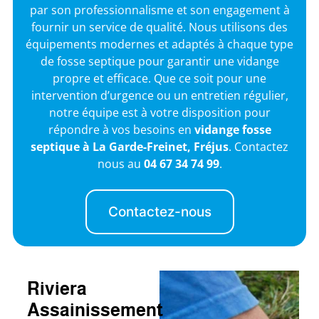
par son professionnalisme et son engagement à
fournir un service de qualité. Nous utilisons des
équipements modernes et adaptés à chaque type
de fosse septique pour garantir une vidange
propre et efficace. Que ce soit pour une
intervention d’urgence ou un entretien régulier,
notre équipe est à votre disposition pour
répondre à vos besoins en
vidange fosse
septique à La Garde-Freinet, Fréjus
. Contactez
nous au
04 67 34 74 99
.
Contactez-nous
Riviera
Assainissement