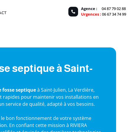
Agence :
04 87 79 02 88
ACT
Urgences :
06 67 34 74 99
e septique à Saint-
 fosse septique
à Saint-Julien, La Verdière,
t rapides pour maintenir vos installations en
n service de qualité, adapté à vos besoins.
ir le bon fonctionnement de votre système
ion. En confiant cette mission à RIVIERA