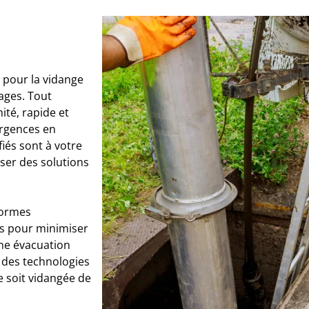
 pour la vidange
ages. Tout
ité, rapide et
urgences en
iés sont à votre
ser des solutions
normes
s pour minimiser
une évacuation
 des technologies
e soit vidangée de