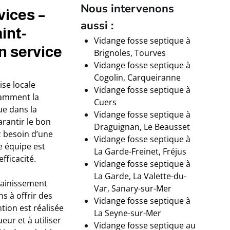
Nous intervenons
vices –
aussi :
int-
Vidange fosse septique à
un service
Brignoles, Tourves
Vidange fosse septique à
Cogolin, Carqueiranne
se locale
Vidange fosse septique à
tamment la
Cuers
ue dans la
Vidange fosse septique à
rantir le bon
Draguignan, Le Beausset
z besoin d’une
Vidange fosse septique à
e équipe est
La Garde-Freinet, Fréjus
fficacité.
Vidange fosse septique à
La Garde, La Valette-du-
sainissement
Var, Sanary-sur-Mer
s à offrir des
Vidange fosse septique à
tion est réalisée
La Seyne-sur-Mer
eur et à utiliser
Vidange fosse septique au