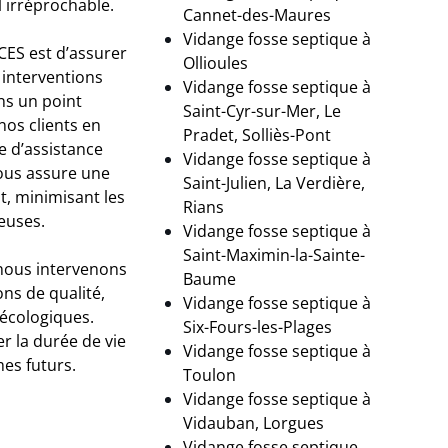
 irréprochable.
Cannet-des-Maures
Vidange fosse septique à
CES est d’assurer
Ollioules
s interventions
Vidange fosse septique à
ns un point
Saint-Cyr-sur-Mer, Le
nos clients en
Pradet, Solliès-Pont
e d’assistance
Vidange fosse septique à
vous assure une
Saint-Julien, La Verdière,
t, minimisant les
Rians
euses.
Vidange fosse septique à
Saint-Maximin-la-Sainte-
 nous intervenons
Baume
ns de qualité,
Vidange fosse septique à
écologiques.
Six-Fours-les-Plages
r la durée de vie
Vidange fosse septique à
mes futurs.
Toulon
Vidange fosse septique à
Vidauban, Lorgues
Vidange fosse septique